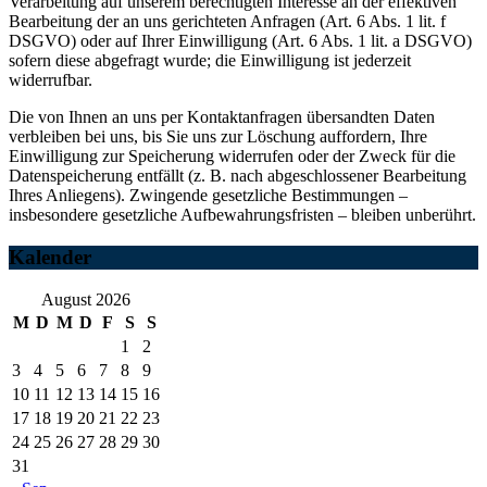
Verarbeitung auf unserem berechtigten Interesse an der effektiven
Bearbeitung der an uns gerichteten Anfragen (Art. 6 Abs. 1 lit. f
DSGVO) oder auf Ihrer Einwilligung (Art. 6 Abs. 1 lit. a DSGVO)
sofern diese abgefragt wurde; die Einwilligung ist jederzeit
widerrufbar.
Die von Ihnen an uns per Kontaktanfragen übersandten Daten
verbleiben bei uns, bis Sie uns zur Löschung auffordern, Ihre
Einwilligung zur Speicherung widerrufen oder der Zweck für die
Datenspeicherung entfällt (z. B. nach abgeschlossener Bearbeitung
Ihres Anliegens). Zwingende gesetzliche Bestimmungen –
insbesondere gesetzliche Aufbewahrungsfristen – bleiben unberührt.
Kalender
August 2026
M
D
M
D
F
S
S
1
2
3
4
5
6
7
8
9
10
11
12
13
14
15
16
17
18
19
20
21
22
23
24
25
26
27
28
29
30
31