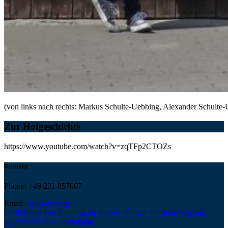
(von links nach rechts: Markus Schulte-Uebbing, Alexander Schulte
Zur Hofgeschichte
https://www.youtube.com/watch?v=zqTFp2CTOZs
Kontakt
Phone: +49 231 857007
Email:
dsu@dosu.de
Im Rahmen von Farming for Future sind wir auf dem Weg zur
Klima-neutralen Produktion