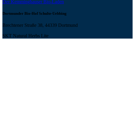
Der Kemminghauser Bio-Laden
Dortmunder Bio-Hof Schulte-Uebbing
Brechtener Straße 38, 44339 Dortmund
SKT Natural Herbs Lite