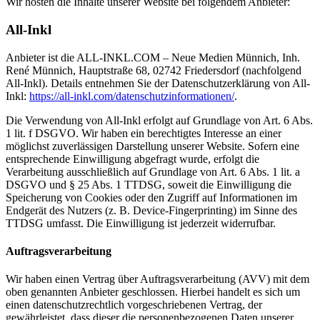
Wir hosten die Inhalte unserer Website bei folgendem Anbieter:
All-Inkl
Anbieter ist die ALL-INKL.COM – Neue Medien Münnich, Inh.
René Münnich, Hauptstraße 68, 02742 Friedersdorf (nachfolgend
All-Inkl). Details entnehmen Sie der Datenschutzerklärung von All-
Inkl:
https://all-inkl.com/datenschutzinformationen/
.
Die Verwendung von All-Inkl erfolgt auf Grundlage von Art. 6 Abs.
1 lit. f DSGVO. Wir haben ein berechtigtes Interesse an einer
möglichst zuverlässigen Darstellung unserer Website. Sofern eine
entsprechende Einwilligung abgefragt wurde, erfolgt die
Verarbeitung ausschließlich auf Grundlage von Art. 6 Abs. 1 lit. a
DSGVO und § 25 Abs. 1 TTDSG, soweit die Einwilligung die
Speicherung von Cookies oder den Zugriff auf Informationen im
Endgerät des Nutzers (z. B. Device-Fingerprinting) im Sinne des
TTDSG umfasst. Die Einwilligung ist jederzeit widerrufbar.
Auftragsverarbeitung
Wir haben einen Vertrag über Auftragsverarbeitung (AVV) mit dem
oben genannten Anbieter geschlossen. Hierbei handelt es sich um
einen datenschutzrechtlich vorgeschriebenen Vertrag, der
gewährleistet, dass dieser die personenbezogenen Daten unserer