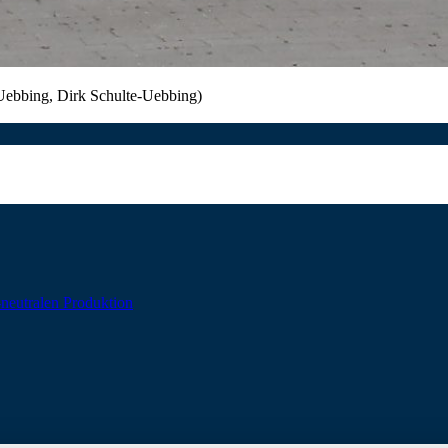
-Uebbing, Dirk Schulte-Uebbing)
neutralen Produktion