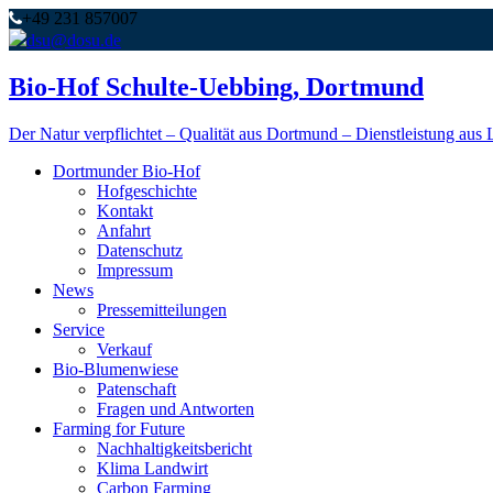
+49 231 857007
dsu@dosu.de
Bio-Hof Schulte-Uebbing, Dortmund
Der Natur verpflichtet – Qualität aus Dortmund – Dienstleistung aus 
Dortmunder Bio-Hof
Hofgeschichte
Kontakt
Anfahrt
Datenschutz
Impressum
News
Pressemitteilungen
Service
Verkauf
Bio-Blumenwiese
Patenschaft
Fragen und Antworten
Farming for Future
Nachhaltigkeitsbericht
Klima Landwirt
Carbon Farming