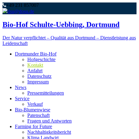
+49 231 857007
dsu@dosu.de
Bio-Hof Schulte-Uebbing, Dortmund
Der Natur verpflichtet – Qualität aus Dortmund – Dienstleistung aus
Leidenschaft
Dortmunder Bio-Hof
Hofgeschichte
Kontakt
Anfahrt
Datenschutz
Impressum
News
Pressemitteilungen
Service
Verkauf
Bio-Blumenwiese
Patenschaft
Fragen und Antworten
Farming for Future
Nachhaltigkeitsbericht
Klima Landwirt