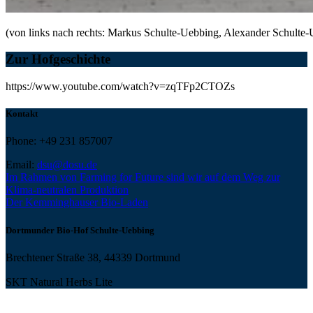
(von links nach rechts: Markus Schulte-Uebbing, Alexander Schulte
Zur Hofgeschichte
https://www.youtube.com/watch?v=zqTFp2CTOZs
Kontakt
Phone: +49 231 857007
Email:
dsu@dosu.de
Im Rahmen von Farming for Future sind wir auf dem Weg zur
Klima-neutralen Produktion
Der Kemminghauser Bio-Laden
Dortmunder Bio-Hof Schulte-Uebbing
Brechtener Straße 38, 44339 Dortmund
SKT Natural Herbs Lite