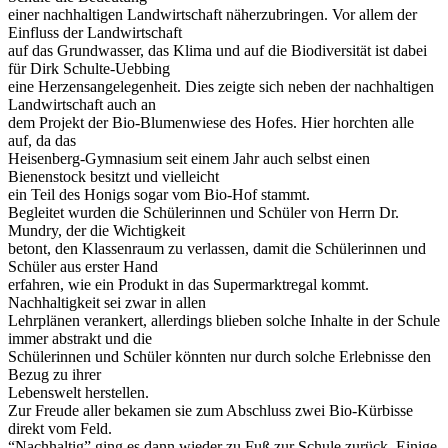
einer nachhaltigen Landwirtschaft näherzubringen. Vor allem der
Einfluss der Landwirtschaft
auf das Grundwasser, das Klima und auf die Biodiversität ist dabei
für Dirk Schulte-Uebbing
eine Herzensangelegenheit. Dies zeigte sich neben der nachhaltigen
Landwirtschaft auch an
dem Projekt der Bio-Blumenwiese des Hofes. Hier horchten alle
auf, da das
Heisenberg-Gymnasium seit einem Jahr auch selbst einen
Bienenstock besitzt und vielleicht
ein Teil des Honigs sogar vom Bio-Hof stammt.
Begleitet wurden die Schülerinnen und Schüler von Herrn Dr.
Mundry, der die Wichtigkeit
betont, den Klassenraum zu verlassen, damit die Schülerinnen und
Schüler aus erster Hand
erfahren, wie ein Produkt in das Supermarktregal kommt.
Nachhaltigkeit sei zwar in allen
Lehrplänen verankert, allerdings blieben solche Inhalte in der Schule
immer abstrakt und die
Schülerinnen und Schüler könnten nur durch solche Erlebnisse den
Bezug zu ihrer
Lebenswelt herstellen.
Zur Freude aller bekamen sie zum Abschluss zwei Bio-Kürbisse
direkt vom Feld.
“Nachhaltig” ging es dann wieder zu Fuß zur Schule zurück. Einige