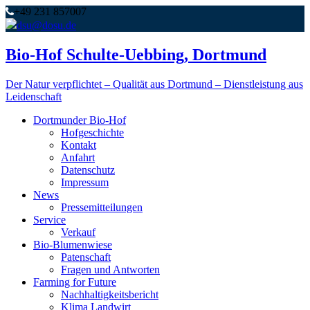
+49 231 857007
dsu@dosu.de
Bio-Hof Schulte-Uebbing, Dortmund
Der Natur verpflichtet – Qualität aus Dortmund – Dienstleistung aus
Leidenschaft
Dortmunder Bio-Hof
Hofgeschichte
Kontakt
Anfahrt
Datenschutz
Impressum
News
Pressemitteilungen
Service
Verkauf
Bio-Blumenwiese
Patenschaft
Fragen und Antworten
Farming for Future
Nachhaltigkeitsbericht
Klima Landwirt