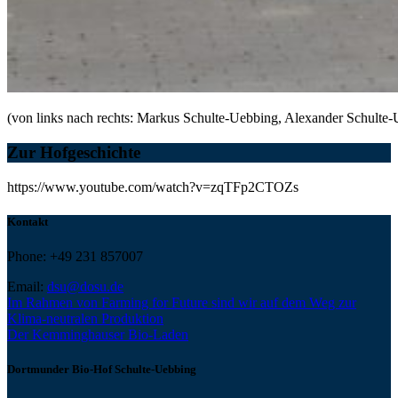
(von links nach rechts: Markus Schulte-Uebbing, Alexander Schulte
Zur Hofgeschichte
https://www.youtube.com/watch?v=zqTFp2CTOZs
Kontakt
Phone: +49 231 857007
Email:
dsu@dosu.de
Im Rahmen von Farming for Future sind wir auf dem Weg zur
Klima-neutralen Produktion
Der Kemminghauser Bio-Laden
Dortmunder Bio-Hof Schulte-Uebbing